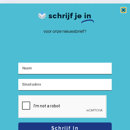
t.n.v. Stichting Vrienden van De Brug. Of scan met jouw
telefoon de Givt QR-code. Bedankt!
schrijf je
in
voor onze nieuwsbrief?
Schrijf In