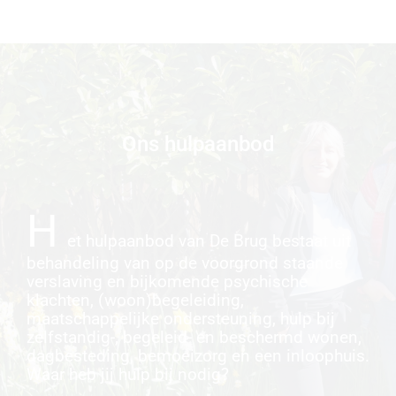
Ons hulpaanbod
H
et hulpaanbod van De Brug bestaat uit
behandeling van op de voorgrond staande
verslaving en bijkomende psychische
klachten, (woon)begeleiding,
maatschappelijke ondersteuning, hulp bij
zelfstandig-, begeleid- en beschermd wonen,
dagbesteding, bemoeizorg en een inloophuis.
Waar heb jij hulp bij nodig?