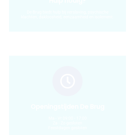
Hulp nodig?
De Brug biedt hulp bij verslaving, psychische
klachten, dakloosheid, eenzaamheid en isolement.
De Brug Helpt!
Ons hulpaanbod bestaat uit verslavingszorg
(behandeling), begeleiding, maatschappelijke
ondersteuning, hulp bij zelfstandig wonen,
dagbesteding en een inloopfunctie.
Meer informatie
Openingstijden De Brug
Ma - Vr 09:00 - 17:00
Za - Zo gesloten
Feestdagen gesloten