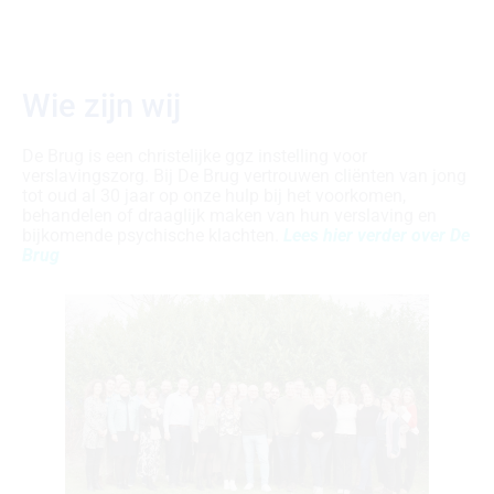
Buiten kantooruren word je doorgeschakeld naar
de bereikbaarheidsdienst. Dit is geen crisistelefoon.
Bel in geval van een crisis jouw huisarts of
huisartsenpost. Deze schakelt de crisisdienst in
jouw regio in.
Wie zijn wij
Contact opnemen
De Brug is een christelijke ggz instelling voor
verslavingszorg. Bij De Brug vertrouwen cliënten van jong
tot oud al 30 jaar op onze hulp bij het voorkomen,
behandelen of draaglijk maken van hun verslaving en
bijkomende psychische klachten.
Lees hier verder over De
Brug