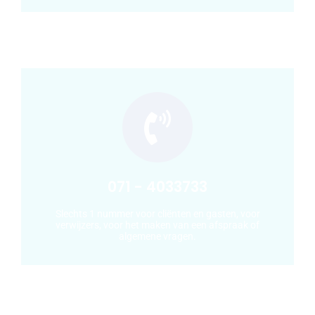
Buiten kantooruren word je doorgeschakeld naar
de bereikbaarheidsdienst. Dit is geen crisistelefoon.
Bel in geval van een crisis jouw huisarts of
huisartsenpost. Deze schakelt de crisisdienst in
jouw regio in.
Contact opnemen
071 - 4033733
Slechts 1 nummer voor cliënten en gasten, voor
verwijzers, voor het maken van een afspraak of
algemene vragen.