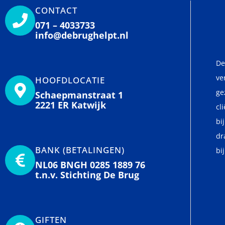
CONTACT
071 – 4033733
info@debrughelpt.nl
De
ve
HOOFDLOCATIE
ge
Schaepmanstraat 1
2221 ER Katwijk
cl
bi
dr
BANK (BETALINGEN)
bi
NL06 BNGH 0285 1889 76
t.n.v. Stichting De Brug
GIFTEN