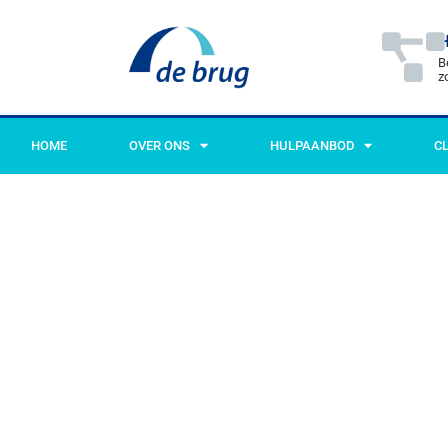
H
B
z
HOME
OVER ONS
HULPAANBOD
C